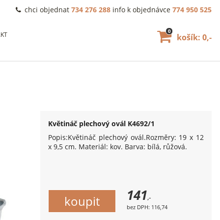
chci objednat
734 276 288
info k objednávce
774 950 525
0
KT
košík: 0,-
Květináč plechový ovál K4692/1
Popis:Květináč plechový ovál.Rozměry: 19 x 12
x 9,5 cm. Materiál: kov. Barva: bílá, růžová.
141
,-
bez DPH: 116,74