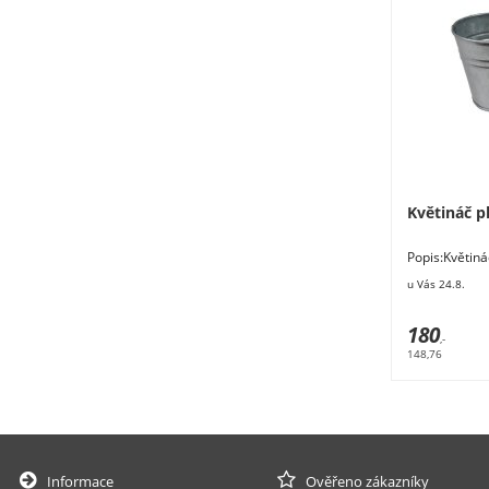
Květináč p
Popis:Květin
x 10,5 cm. Mat
u Vás 24.8.
180
,-
148,76
Informace
Ověřeno zákazníky