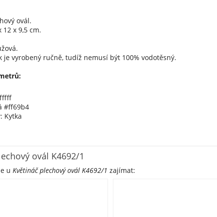
hový ovál.
 12 x 9,5 cm.
ůžová.
k je vyrobený ručně, tudíž nemusí být 100% vodotěsný.
metrů:
ffff
á #ff69b4
: Kytka
lechový ovál K4692/1
že u
Květináč plechový ovál K4692/1
zajímat: