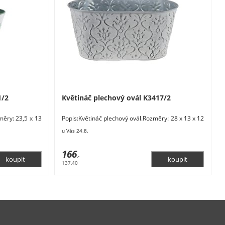
1/2
Květináč plechový ovál K3417/2
měry: 23,5 x 13
Popis:Květináč plechový ovál.Rozměry: 28 x 13 x 12
, zelená.
cm. Materiál: kov. Barva: šedá. Tento výrobek
u Vás 24.8.
166
,-
137,40