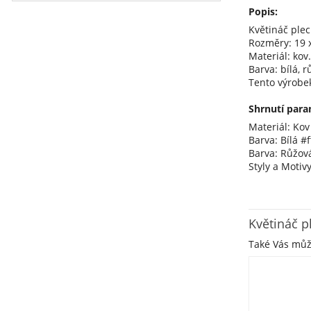
Popis:
Květináč plec
Rozměry: 19 x
Materiál: kov.
Barva: bílá, r
Tento výrobe
Shrnutí para
Materiál: Kov
Barva: Bílá #ff
Barva: Růžov
Styly a Motivy
Květináč p
Také Vás mů