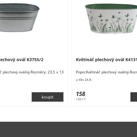
lechový ovál K3755/2
Květináč plechový ovál K413
áč plechový oválný.Rozměry: 23,5 x 13
Popis:Květináč plechový oválný.Roz
eriál: kov. Barva: stříbrná.
x 10,5 cm. Materiál: kov. Barva: bílá
u Vás 24.8.
158
,-
130,17