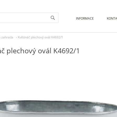
INFORMACE
KONTA
a zahrada
›
Květináč plechový ovál K4692/1
áč plechový ovál K4692/1