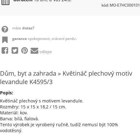
kód: MO-E7HC000101
máte
dotaz?
garance
spokojenosti, vrácení peněz.
sdílejte
Dům, byt a zahrada » Květináč plechový motiv
levandule K4595/3
Popis:
Květináč plechový s motivem levandule.
Rozměry: 15 x 15 x 18,2 / 15 cm.
Materiál: kov.
Barva: bílá, fialová.
Tento výrobek je vyrobený ručně, tudíž nemusí být 100%
vodotěsný.