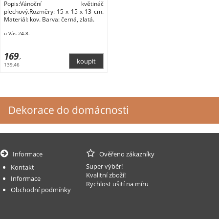
Popis:Vánoční květináč
plechový.Rozměry: 15 x 15 x 13 cm.
Materiál: kov. Barva: černá, zlatá.
u Vás 24.8.
169
,-
139,46
Dekorace do domácnosti
Informace
Ověřeno zákazníky
Super výběr!
Kontakt
Kvalitní zboží!
Informace
Rychlost ušití na míru
Obchodní podmínky