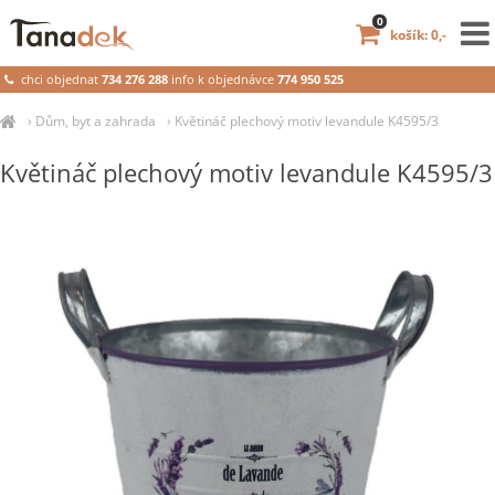
0
košík: 0,-
chci objednat
734 276 288
info k objednávce
774 950 525
›
Dům, byt a zahrada
›
Květináč plechový motiv levandule K4595/3
Květináč plechový motiv levandule K4595/3