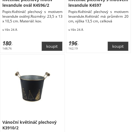
levandule ovál K4596/2
levandule K4597
Popis:Květináč plechový s motivem
Popis:Květináč plechový s motivem
levandule oválný.Rozměry: 23,5 x 13
levandule.Květináč má průměrm 20
x 10,5 cm. Materiál: kov.
cm, výška 13,5 cm, celková
u Vás 24.8.
u Vás 24.8.
180
196
,-
,-
148,76
162,19
Vánoční květináč plechový
K3910/2