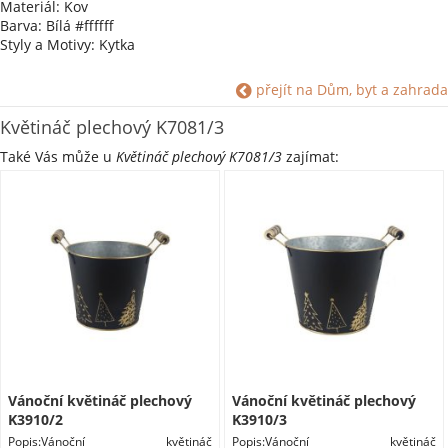
Materiál: Kov
Barva: Bílá #ffffff
Styly a Motivy: Kytka
přejít na Dům, byt a zahrada
Květináč plechový K7081/3
Také Vás může u
Květináč plechový K7081/3
zajímat:
Vánoční květináč plechový
Vánoční květináč plechový
K3910/2
K3910/3
Popis:Vánoční květináč
Popis:Vánoční květináč