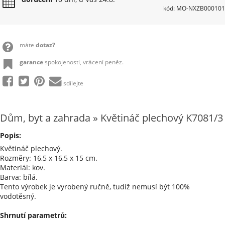
kód: MO-NXZB000101
máte
dotaz?
garance
spokojenosti, vrácení peněz.
sdílejte
Dům, byt a zahrada » Květináč plechový K7081/3
Popis:
Květináč plechový.
Rozměry: 16,5 x 16,5 x 15 cm.
Materiál: kov.
Barva: bílá.
Tento výrobek je vyrobený ručně, tudíž nemusí být 100%
vodotěsný.
Shrnutí parametrů: