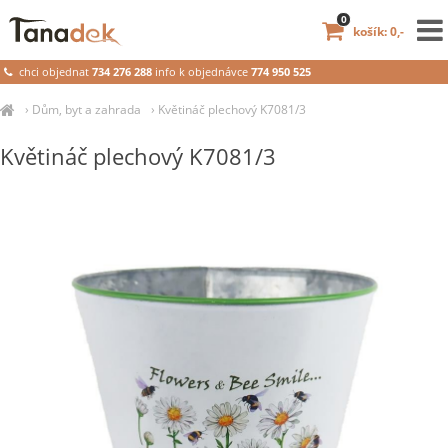
0
košík: 0,-
chci objednat
734 276 288
info k objednávce
774 950 525
›
Dům, byt a zahrada
›
Květináč plechový K7081/3
Květináč plechový K7081/3