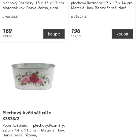
plechový.Rozměry: 15 x 15 x 13 cm.
plechový.Rozměry: 17 x 17 x 14 cm.
Materiál: kov. Barva: černá, zlatá.
Materiál: kov. Barva: černá, zlatá.
u Vás 24.8.
u Vás 24.8.
169
196
,-
,-
139,46
162,19
Plechový květináč růže
K3336/2
Popis:Květináč plechový.Rozměry:
22,5 x 14 x 11,5 cm. Materiál: kov.
Barva: šedá, růžová,