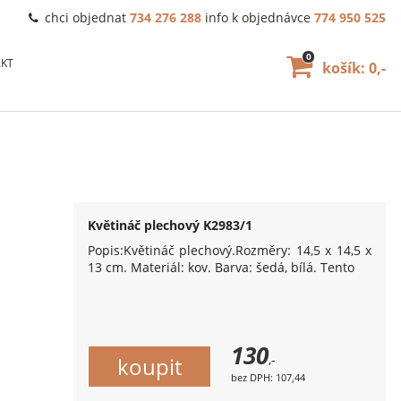
chci objednat
734 276 288
info k objednávce
774 950 525
0
KT
košík: 0,-
Květináč plechový K2983/1
Popis:Květináč plechový.Rozměry: 14,5 x 14,5 x
13 cm. Materiál: kov. Barva: šedá, bílá. Tento
130
,-
bez DPH: 107,44