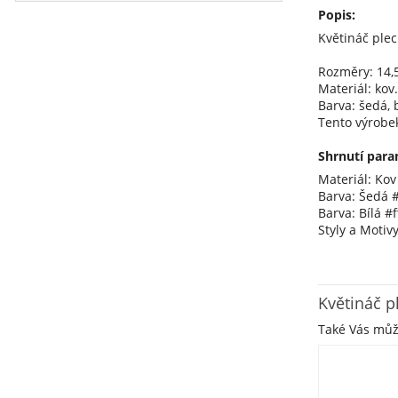
Popis:
Květináč plec
Rozměry: 14,5
Materiál: kov.
Barva: šedá, b
Tento výrobe
Shrnutí para
Materiál: Kov
Barva: Šedá 
Barva: Bílá #ff
Styly a Motiv
Květináč p
Také Vás mů