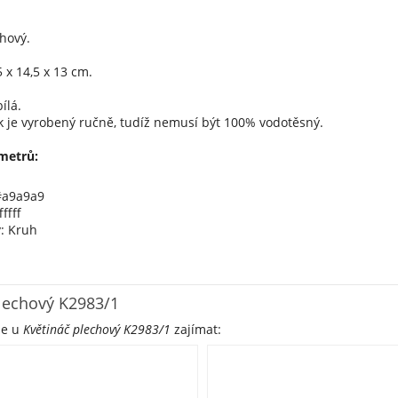
hový.
 x 14,5 x 13 cm.
ílá.
k je vyrobený ručně, tudíž nemusí být 100% vodotěsný.
metrů:
#a9a9a9
ffff
y: Kruh
lechový K2983/1
že u
Květináč plechový K2983/1
zajímat: