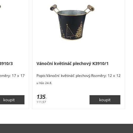
3910/3
Vánoční květináč plechový K3910/1
ozměry: 17 x 17
Popis:Vánoční květináč plechový.Rozměry: 12 x 12
 zlatá.
x 10 cm. Materiál: kov. Barva: černá, zlatá.
u Vás 24.8.
135
,-
111,57