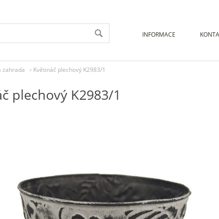
INFORMACE
KONTA
a zahrada
›
Květináč plechový K2983/1
áč plechový K2983/1