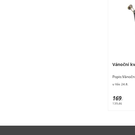
Vánoční kv
Popis:Vánočn
x 13 cm. Mater
u Vás 24.8.
169
,-
139,46