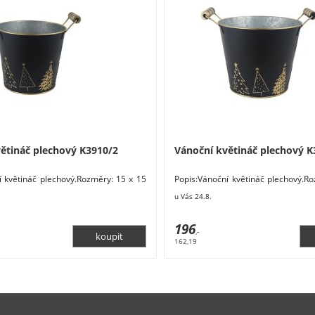
ětináč plechový K3910/2
Vánoční květináč plechový K
í květináč plechový.Rozměry: 15 x 15
Popis:Vánoční květináč plechový.R
iál: kov. Barva: černá, zlatá.
x 14 cm. Materiál: kov. Barva: černá,
u Vás 24.8.
196
,-
162,19