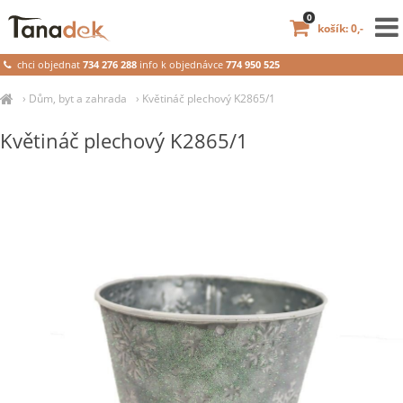
0
košík: 0,-
chci objednat
734 276 288
info k objednávce
774 950 525
›
Dům, byt a zahrada
›
Květináč plechový K2865/1
Květináč plechový K2865/1