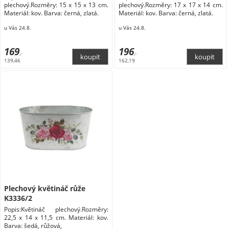
plechový.Rozměry: 15 x 15 x 13 cm.
plechový.Rozměry: 17 x 17 x 14 cm.
Materiál: kov. Barva: černá, zlatá.
Materiál: kov. Barva: černá, zlatá.
u Vás 24.8.
u Vás 24.8.
169
196
,-
,-
139,46
162,19
Plechový květináč růže
K3336/2
Popis:Květináč plechový.Rozměry:
22,5 x 14 x 11,5 cm. Materiál: kov.
Barva: šedá, růžová,