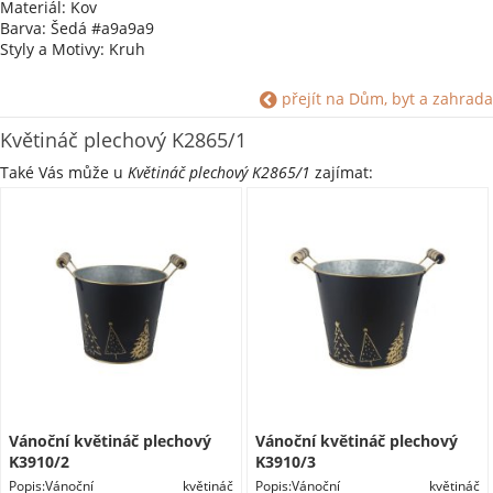
Materiál: Kov
Barva: Šedá #a9a9a9
Styly a Motivy: Kruh
přejít na Dům, byt a zahrada
Květináč plechový K2865/1
Také Vás může u
Květináč plechový K2865/1
zajímat:
Vánoční květináč plechový
Vánoční květináč plechový
K3910/2
K3910/3
Popis:Vánoční květináč
Popis:Vánoční květináč