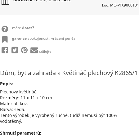
kód: MO-PFX9000101
máte
dotaz?
garance
spokojenosti, vrácení peněz.
sdílejte
Dům, byt a zahrada » Květináč plechový K2865/1
Popis:
Plechový květináč.
Rozměry: 11 x 11 x 10 cm.
Materiál: kov.
Barva: šedá.
Tento výrobek je vyrobený ručně, tudíž nemusí být 100%
vodotěsný.
Shrnutí parametrů: