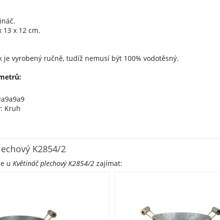
ináč.
 13 x 12 cm.
k je vyrobený ručně, tudíž nemusí být 100% vodotěsný.
metrů:
#a9a9a9
y: Kruh
lechový K2854/2
že u
Květináč plechový K2854/2
zajímat: