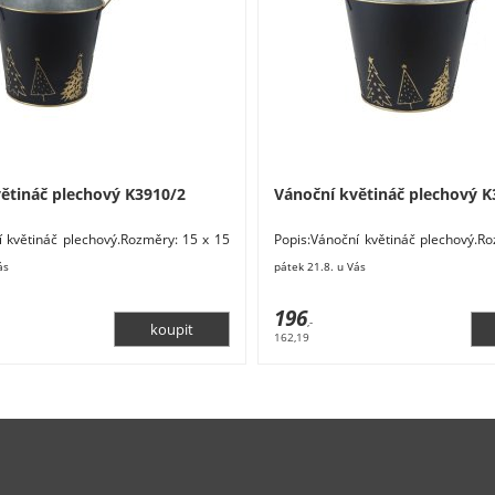
ětináč plechový K3910/2
Vánoční květináč plechový K
í květináč plechový.Rozměry: 15 x 15
Popis:Vánoční květináč plechový.R
iál: kov. Barva: černá, zlatá.
x 14 cm. Materiál: kov. Barva: černá,
ás
pátek 21.8. u Vás
196
,-
162,19