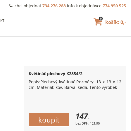
chci objednat
734 276 288
info k objednávce
774 950 525
0
KT
košík: 0,-
Květináč plechový K2854/2
Popis:Plechový květináč.Rozměry: 13 x 13 x 12
cm. Materiál: kov. Barva: šedá. Tento výrobek
147
,-
bez DPH: 121,90