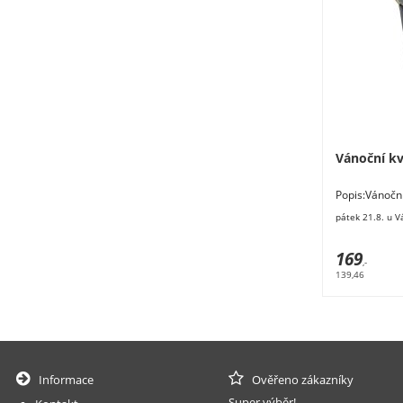
Vánoční kv
Popis:Vánočn
x 13 cm. Mater
pátek 21.8. u V
169
,-
139,46
Informace
Ověřeno zákazníky
Super výběr!