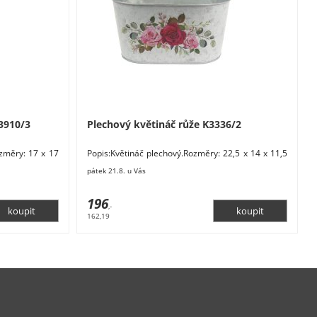
3910/3
Plechový květináč růže K3336/2
ozměry: 17 x 17
Popis:Květináč plechový.Rozměry: 22,5 x 14 x 11,5
 zlatá.
cm. Materiál: kov. Barva: šedá, růžová,
pátek 21.8. u Vás
196
,-
162,19