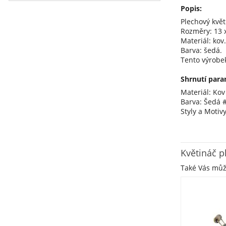
Popis:
Plechový květ
Rozměry: 13 x
Materiál: kov.
Barva: šedá.
Tento výrobe
Shrnutí para
Materiál: Kov
Barva: Šedá 
Styly a Motiv
Květináč p
Také Vás mů