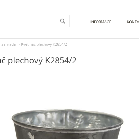
INFORMACE
KONTA
a zahrada
›
Květináč plechový K2854/2
áč plechový K2854/2