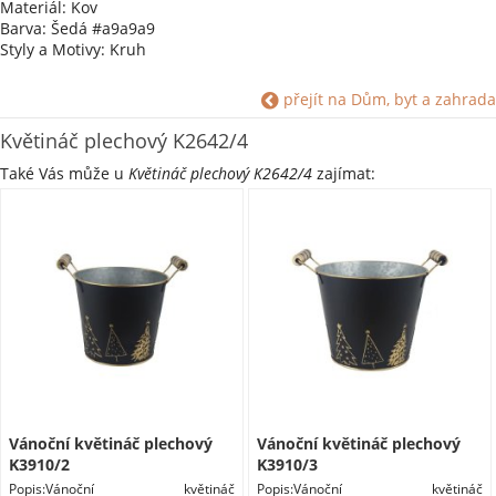
Materiál: Kov
Barva: Šedá #a9a9a9
Styly a Motivy: Kruh
přejít na Dům, byt a zahrada
Květináč plechový K2642/4
Také Vás může u
Květináč plechový K2642/4
zajímat:
Vánoční květináč plechový
Vánoční květináč plechový
K3910/2
K3910/3
Popis:Vánoční květináč
Popis:Vánoční květináč