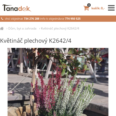
0
košík: 0,-
chci objednat
734 276 288
info k objednávce
774 950 525
›
Dům, byt a zahrada
›
Květináč plechový K2642/4
Květináč plechový K2642/4