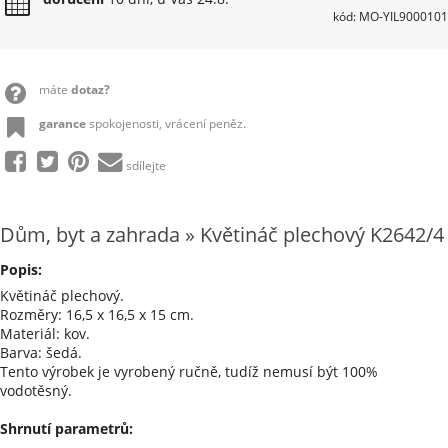
kód: MO-YIL9000101
máte
dotaz?
garance
spokojenosti, vrácení peněz.
sdílejte
Dům, byt a zahrada » Květináč plechový K2642/4
Popis:
Květináč plechový.
Rozměry: 16,5 x 16,5 x 15 cm.
Materiál: kov.
Barva: šedá.
Tento výrobek je vyrobený ručně, tudíž nemusí být 100%
vodotěsný.
Shrnutí parametrů: