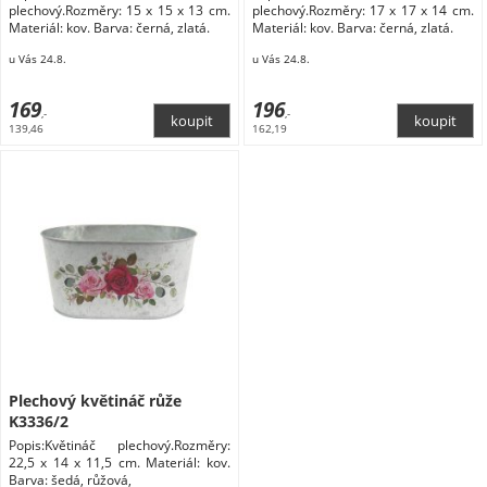
plechový.Rozměry: 15 x 15 x 13 cm.
plechový.Rozměry: 17 x 17 x 14 cm.
Materiál: kov. Barva: černá, zlatá.
Materiál: kov. Barva: černá, zlatá.
u Vás 24.8.
u Vás 24.8.
169
196
,-
,-
139,46
162,19
Plechový květináč růže
K3336/2
Popis:Květináč plechový.Rozměry:
22,5 x 14 x 11,5 cm. Materiál: kov.
Barva: šedá, růžová,