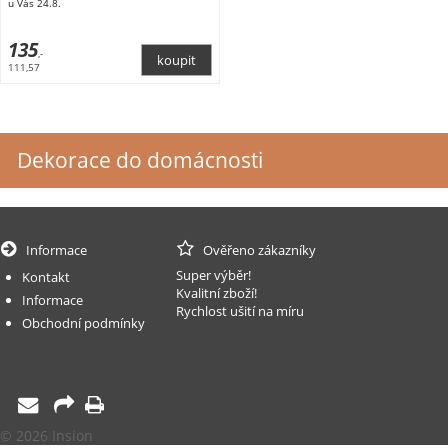
u Vás 24.8.
135
,-
111,57
Dekorace do domácnosti
Informace
Ověřeno zákazníky
Super výběr!
Kontakt
Kvalitní zboží!
Informace
Rychlost ušití na míru
Obchodní podmínky
© 2026 Insion