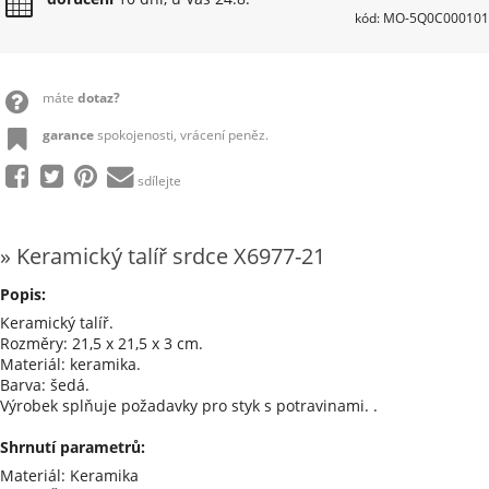
kód: MO-5Q0C000101
máte
dotaz?
garance
spokojenosti, vrácení peněz.
sdílejte
» Keramický talíř srdce X6977-21
Popis:
Keramický talíř.
Rozměry: 21,5 x 21,5 x 3 cm.
Materiál: keramika.
Barva: šedá.
Výrobek splňuje požadavky pro styk s potravinami. .
Shrnutí parametrů:
Materiál: Keramika