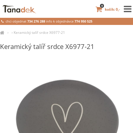
0
košík: 0,-
chci objednat
734 276 288
info k objednávce
774 950 525
›
›
Keramický talíř srdce X6977-21
Keramický talíř srdce X6977-21