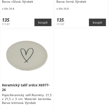
Barva: růžová. Výrobek
Barva: černá. Výrobek
u Vás 24.8.
u Vás 24.8.
135
135
,-
,-
111,57
111,57
Keramický talíř srdce X6977-
26
Popis:Keramický talíř.Rozměry: 21,5
x 21,5 x 3 cm. Materiál: keramika.
Barva: krémová. Výrobek