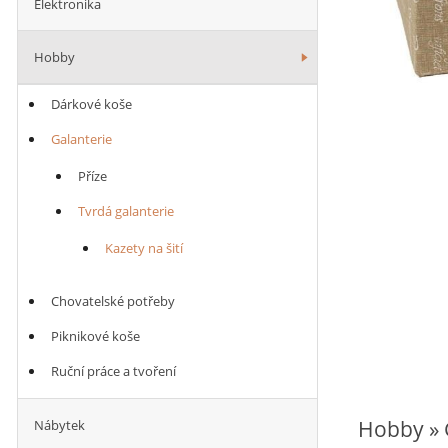
Elektronika
Hobby
Dárkové koše
Galanterie
Příze
Tvrdá galanterie
Kazety na šití
Chovatelské potřeby
Piknikové koše
Ruční práce a tvoření
Hobby » G
Nábytek