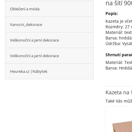
na šití 9
Oblečení a móda
Popis:
Kazeta je vče
Vanocni_dekorace
Rozměry: 27 x
Materiál: texti
Barva: hnědá
Velikonoční a jarní dekorace
Údržba: Vysát
Shrnutí para
Velikonoční a jarní dekorace
Materiál: Text
Barva: Hněd
Heureka.cz |Nábytek
Kazeta na 
Také Vás mů