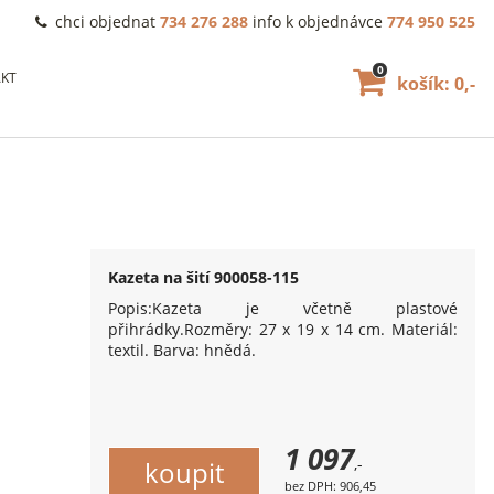
chci objednat
734 276 288
info k objednávce
774 950 525
0
KT
košík: 0,-
Kazeta na šití 900058-115
Popis:Kazeta je včetně plastové
přihrádky.Rozměry: 27 x 19 x 14 cm. Materiál:
textil. Barva: hnědá.
1 097
,-
bez DPH: 906,45