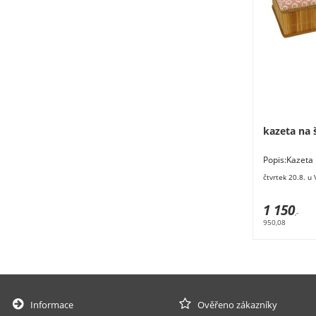
kazeta na 
Popis:Kazet
Rozměry: 27
čtvrtek 20.8. u
27
1 150
,-
950,08
Informace
Ověřeno zákazníky