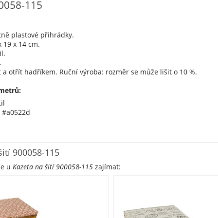
00058-115
tně plastové přihrádky.
 19 x 14 cm.
l.
.
 a otřít hadříkem. Ruční výroba: rozměr se může lišit o 10 %.
metrů:
il
á #a0522d
šití 900058-115
že u
Kazeta na šití 900058-115
zajímat: