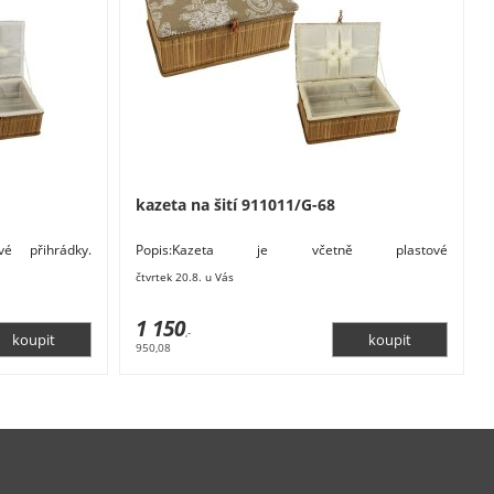
kazeta na šití 911011/G-68
vé přihrádky.
Popis:Kazeta je včetně plastové
1 cm. Rozměry:
přihrádky.Rozměry: 27 x 19 - 20,5 cm, výška 11 cm.
čtvrtek 20.8. u Vás
Rozměry:
1 150
,-
950,08