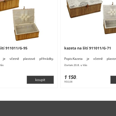
šití 911011/G-95
kazeta na šití 911011/G-71
a je včetně plastové přihrádky.
Popis:Kazeta je včetně plasto
 x 19-20,5 cm, výška11 cm.Rozměry:
Rozměry: 27 x 19-20,5 cm, výška 1
 Vás
čtvrtek 20.8. u Vás
27
1 150
,-
950,08