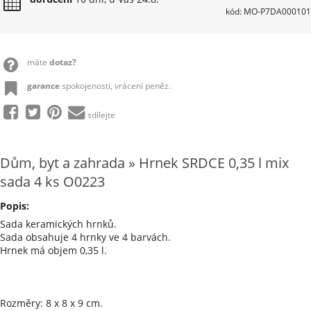
kód: MO-P7DA000101
máte
dotaz?
garance
spokojenosti, vrácení peněz.
sdílejte
Dům, byt a zahrada » Hrnek SRDCE 0,35 l mix
sada 4 ks O0223
Popis:
Sada keramických hrnků.
Sada obsahuje 4 hrnky ve 4 barvách.
Hrnek má objem 0,35 l.
Rozměry: 8 x 8 x 9 cm.