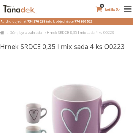
0
košík: 0,-
chci objednat
734 276 288
info k objednávce
774 950 525
›
Dům, byt a zahrada
›
Hrnek SRDCE 0,35 l mix sada 4 ks O0223
Hrnek SRDCE 0,35 l mix sada 4 ks O0223