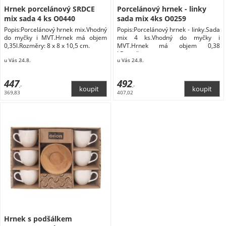
Hrnek porcelánový SRDCE
Porcelánový hrnek - linky
mix sada 4 ks O0440
sada mix 4ks O0259
Popis:Porcelánový hrnek mix.Vhodný
Popis:Porcelánový hrnek - linky.Sada
do myčky i MVT.Hrnek má objem
mix 4 ks.Vhodný do myčky i
0,35l.Rozměry: 8 x 8 x 10,5 cm.
MVT.Hrnek má objem 0,38
l.Rozměry:
u Vás 24.8.
u Vás 24.8.
447
492
,-
,-
369,83
407,02
Hrnek s podšálkem