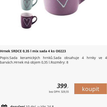
Hrnek SRDCE 0,35 l mix sada 4 ks O0223
Popis:Sada keramických hrnků.Sada obsahuje 4 hrnky ve 4
barvách.Hrnek má objem 0,35 l.Rozměry: 8
399
,-
bez DPH: 329,55
doručení
10 dní, u Vás 24.8.