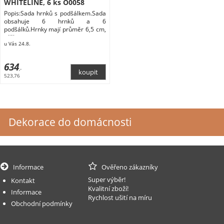
WHITELINE, 6 ks O0058
Popis:Sada hrnků s podšálkem.Sada
obsahuje 6 hrnků a 6
podšálků.Hrnky mají průměr 6,5 cm,
výšku
u Vás 24.8.
634
,-
523,76
Dekorace do domácnosti
Informace
Ověřeno zákazníky
Super výběr!
Kontakt
Kvalitní zboží!
Informace
Rychlost ušití na míru
Obchodní podmínky