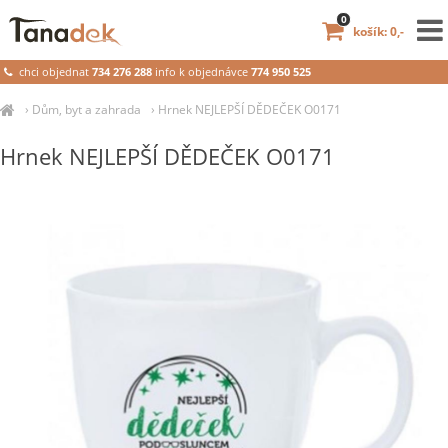
0
košík: 0,-
chci objednat
734 276 288
info k objednávce
774 950 525
›
Dům, byt a zahrada
›
Hrnek NEJLEPŠÍ DĚDEČEK O0171
Hrnek NEJLEPŠÍ DĚDEČEK O0171