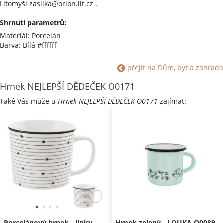
Litomyšl zasilka@orion.lit.cz .
Shrnutí parametrů:
Materiál: Porcelán
Barva: Bílá #ffffff
přejít na Dům, byt a zahrada
Hrnek NEJLEPŠÍ DĚDEČEK O0171
Také Vás může u
Hrnek NEJLEPŠÍ DĚDEČEK O0171
zajímat:
Porcelánový hrnek - linky
Hrnek zelený - LOUKA O0089