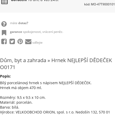
kód: MO-47T9000101
máte
dotaz?
garance
spokojenosti, vrácení peněz.
sdílejte
Dům, byt a zahrada » Hrnek NEJLEPŠÍ DĚDEČEK
O0171
Popis:
Bílý porcelánový hrnek s nápisem NEJLEPŠÍ DĚDEČEK.
Hrnek má objem 470 ml.
Rozměry: 9,5 x 9,5 x 10 cm.
Materiál: porcelán.
Barva: bílá.
Výrobce: VELKOOBCHOD ORION, spol. s r.o. Nedošín 132, 570 01