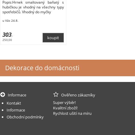
Popis:Hrnek smaltovaný baňatý s
hubičkou je vhodný na všechny typy
spotřebičů. Vhodný do myčky
u Vás 24.8.
303
,-
250,00
Dekorace do domácnosti
Informace
Ověřeno zákazníky
Super výběr!
Kontakt
Kvalitní zboží!
Informace
Rychlost ušití na míru
Obchodní podmínky