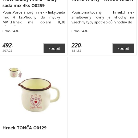
sada mix 4ks O0259
Popis:Porcelánový hrnek - linky.Sada
Popis:Smaltovaný hrnek.Hrnek
mix 4 ks.Vhodný do myčky i
smaltovaný rovný je vhodný na
MVT.Hrnek má objem 0,38
všechny typy spotřebičů. Vhodný do
l.Rozměry:
u Vás 24.8.
u Vás 24.8.
492
220
,-
,-
407,02
181,82
Hrnek TONČA O0129