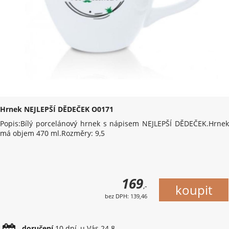
Hrnek NEJLEPŠÍ DĚDEČEK O0171
Popis:Bílý porcelánový hrnek s nápisem NEJLEPŠÍ DĚDEČEK.Hrnek
má objem 470 ml.Rozměry: 9,5
169
,-
bez DPH: 139,46
doručení
10 dní, u Vás 24.8.