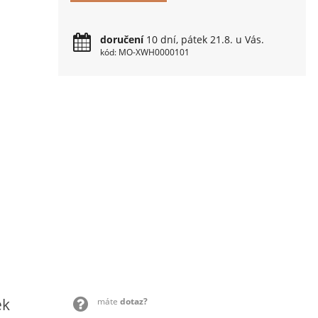
doručení
10 dní, pátek 21.8. u Vás.
kód: MO-XWH0000101
ek
máte
dotaz?