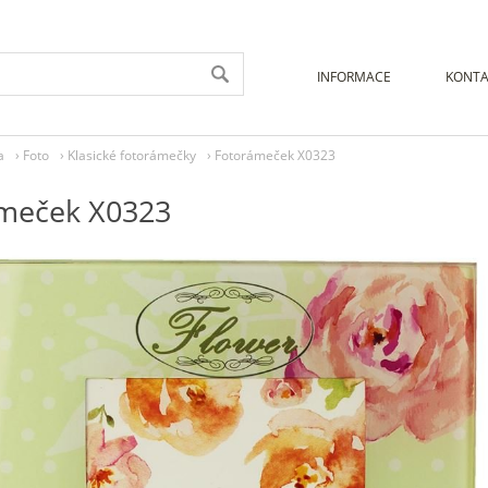
INFORMACE
KONTA
a
›
Foto
›
Klasické fotorámečky
›
Fotorámeček X0323
meček X0323