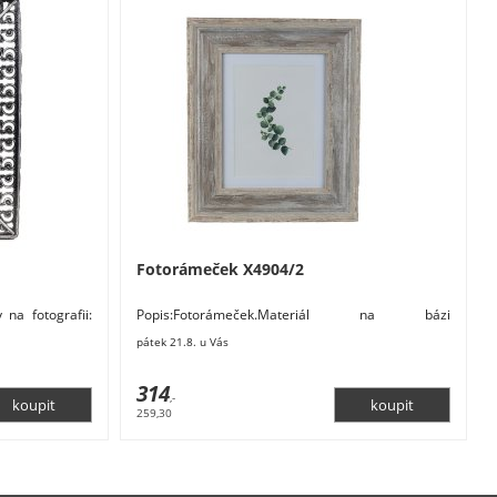
Fotorámeček X4904/2
na fotografii:
Popis:Fotorámeček.Materiál na bázi
 cm. Materiál:
dřevaRozměry: 28 x 2 x 33 cm. Materiál: dřevo,
pátek 21.8. u Vás
sklo. Barva:
314
,-
259,30