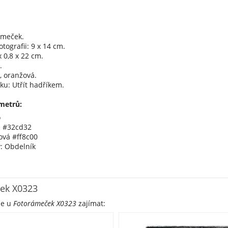
ámeček.
tografii: 9 x 14 cm.
 0,8 x 22 cm.
.
, oranžová.
ku: Utřít hadříkem.
metrů:
o
á #32cd32
ová #ff8c00
y: Obdelník
ek X0323
že u
Fotorámeček X0323
zajímat: