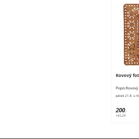
Kovový fo
Popis:Kovový
8,6 x 9 cm.Ro
pátek 21.8. u V
200
,-
165,29