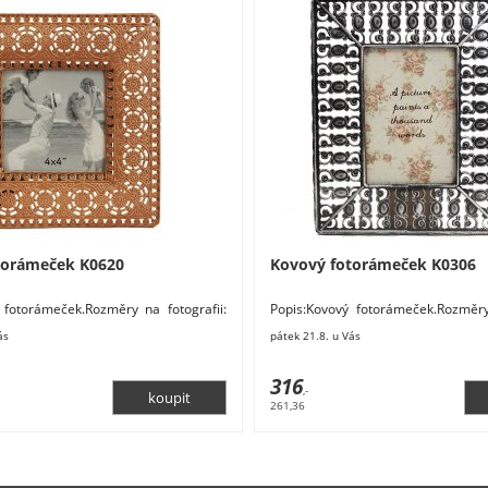
torámeček K0620
Kovový fotorámeček K0306
 fotorámeček.Rozměry na fotografii:
Popis:Kovový fotorámeček.Rozměry 
změry: 18,5 x 2 x 18,5 cm. Materiál:
9,5 x 14,5 cm.Rozměry: 21 x 1,2 x 26
ás
pátek 21.8. u Vás
316
,-
261,36