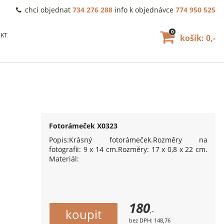
chci objednat
734 276 288
info k objednávce
774 950 525
0
KT
košík: 0,-
Fotorámeček X0323
Popis:Krásný fotorámeček.Rozměry na
fotografii: 9 x 14 cm.Rozměry: 17 x 0,8 x 22 cm.
Materiál:
180
,-
bez DPH: 148,76