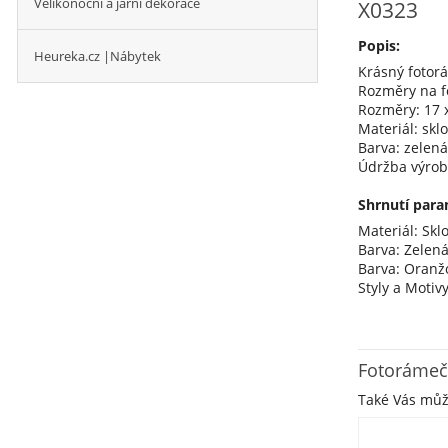
Velikonoční a jarní dekorace
X0323
Popis:
Heureka.cz |Nábytek
Krásný fotor
Rozměry na fo
Rozměry: 17 x
Materiál: sklo
Barva: zelená
Údržba výrob
Shrnutí para
Materiál: Skl
Barva: Zelen
Barva: Oranž
Styly a Motiv
Fotorámeč
Také Vás mů