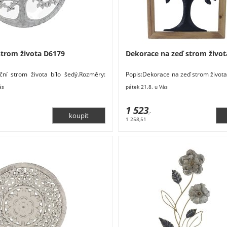
strom života D6179
Dekorace na zeď strom život
ční strom života bílo šedý.Rozměry:
Popis:Dekorace na zeď strom život
cm. Materiál: dřevo. Barva: bílá.
x 57 x 3 cm. Materiál: kov, dřevo. B
ás
pátek 21.8. u Vás
1 523
,-
1 258,51