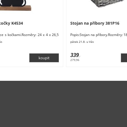
kočky K4534
Stojan na příbory 381P16
ce s kočkami.Rozměry: 24 x 4 x 26,5
Popis:Stojan na příbory.Rozměry: 18
 dřevo, kov. Barva: přírodní, černá.
cm. Materiál: plast. Barva: šedá. P
ás
pátek 21.8. u Vás
339
,-
279,96