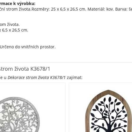
rmace k výrobku:
ní strom života.Rozměry: 25 x 6,5 x 26,5 cm. Materiál: kov. Barva: 
om života.
 6,5 x 26,5 cm.
Určeno do vnitřních prostor.
metrů:
trom života K3678/1
#a9a9a9
y: Stromek
že u
Dekorace strom života K3678/1
zajímat: