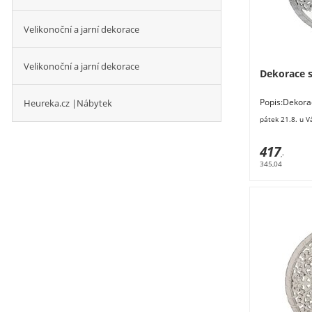
Velikonoční a jarní dekorace
Velikonoční a jarní dekorace
Dekorace 
Heureka.cz |Nábytek
Popis:Dekora
40 x 40 x 1,5 
pátek 21.8. u V
417
,-
345,04