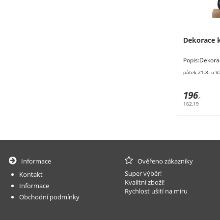
Dekorace 
Popis:Dekora
cm. Materiál:
pátek 21.8. u V
196
,-
162,19
Informace
Ověřeno zákazníky
Super výběr!
Kontakt
Kvalitní zboží!
Informace
Rychlost ušití na míru
Obchodní podmínky