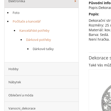
Elektronika
Původní info
Popis:Dekorač
Foto
Popis:
Dekorační str
Počítače a kancelář
Rozměry: 25 x
Materiál: kov.
Kancelářské potřeby
Barva: šedá.
Není hračka. 
Dárkové potřeby
Shrnutí para
Dárkové tašky
Materiál: Kov
Dekorace s
Barva: Šedá 
Styly a Motiv
Také Vás mů
Hobby
Nábytek
Oblečení a móda
Vanocni_dekorace