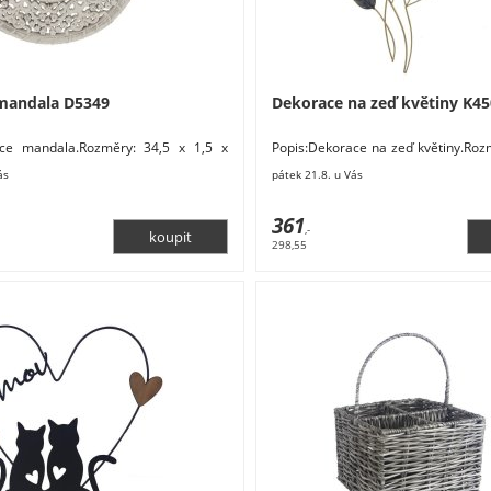
mandala D5349
Dekorace na zeď květiny K4
ace mandala.Rozměry: 34,5 x 1,5 x
Popis:Dekorace na zeď květiny.Roz
eriál: dřevo. Barva: bílá. Pouze k
3 cm. Materiál: kov. Barva: šedá, zl
ás
pátek 21.8. u Vás
361
,-
298,55