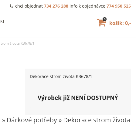
chci objednat
734 276 288
info k objednávce
774 950 525
0
KT
košík: 0,-
trom života K3678/1
Dekorace strom života K3678/1
Výrobek již NENÍ DOSTUPNÝ
y » Dárkové potřeby » Dekorace strom života