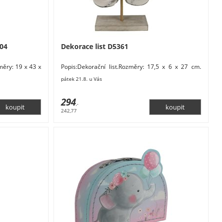
504
Dekorace list D5361
měry: 19 x 43 x
Popis:Dekorační list.Rozměry: 17,5 x 6 x 27 cm.
atá. Pouze
Materiál: dřevo. Barva: bílá. Pouze k dekoračním
pátek 21.8. u Vás
294
,-
242,77