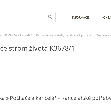
INFORMACE
KONTA
a
›
Počítače a kancelář
›
Kancelářské potřeby
›
Dárkové potřeby
›
Dekorace s
ce strom života K3678/1
ka » Počítače a kancelář » Kancelářské potřeb