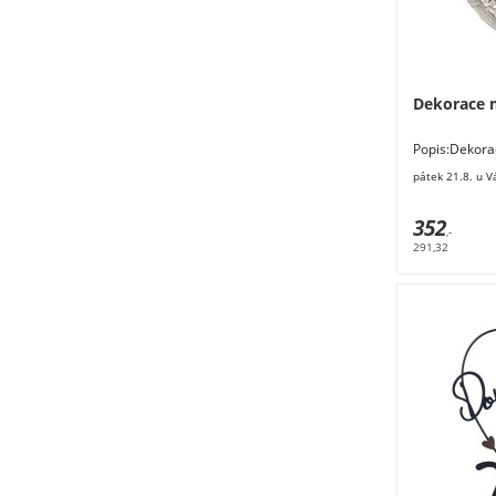
Dekorace 
Popis:Dekor
34,5 cm. Mat
pátek 21.8. u V
dekoračním
352
,-
291,32