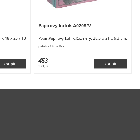
Papírový kufřík A0208/V
 x 18 x 25 / 13
Popis:Papírový kufřík.Rozměry: 28,5 x 21 x 9,3 cm.
ouze dekorace.
Materiál: papír. Barva: modrá, šedá, růžová.
pátek 21.8. u Vás
453
,-
373,97