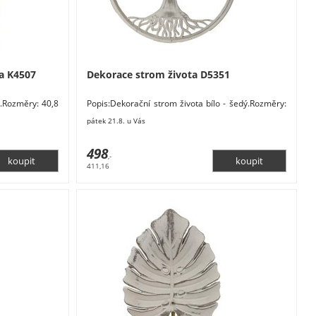
a K4507
Dekorace strom života D5351
a.Rozměry: 40,8
Popis:Dekorační strom života bílo - šedý.Rozměry:
arva: hnědá,
39,5 x 39,5 x 1,5 cm. Materiál: dřevo. Barva:
pátek 21.8. u Vás
498
,-
411,16