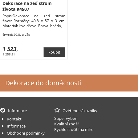
Dekorace na zeď strom
života K4507
Popis:Dekorace na zeď strom
života.Rozměry: 40,8 x 57 x 3 cm.
Materiál: kov, dřevo. Barva: hnědá,
čtvrtek 20.8. u Vás
1 523
,-
1 258,51
Dekorace do domácnosti
Informace
Ověřeno zákazníky
Super výběr!
Kontakt
Kvalitní zboží!
Informace
Rychlost ušití na míru
Obchodní podmínky