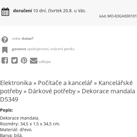
doručení
10 dní, čtvrtek 20.8. u Vás.
kód: MO-83GA000101
máte
dotaz?
garance
spokojenosti, vrácení peněz.
sdílejte
Elektronika » Počítače a kancelář » Kancelářské
potřeby » Dárkové potřeby » Dekorace mandala
D5349
Popis:
Dekorace mandala.
Rozměry: 34,5 x 1,5 x 34,5 cm.
Materiál: dřevo.
Barva: bílá.