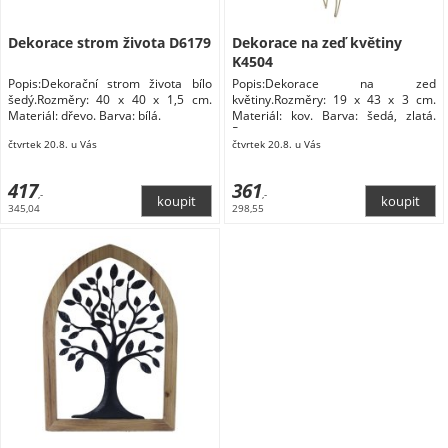
Dekorace strom života D6179
Dekorace na zeď květiny
K4504
Popis:Dekorační strom života bílo
Popis:Dekorace na zeď
šedý.Rozměry: 40 x 40 x 1,5 cm.
květiny.Rozměry: 19 x 43 x 3 cm.
Materiál: dřevo. Barva: bílá.
Materiál: kov. Barva: šedá, zlatá.
Pouze
čtvrtek 20.8. u Vás
čtvrtek 20.8. u Vás
417
361
,-
,-
345,04
298,55