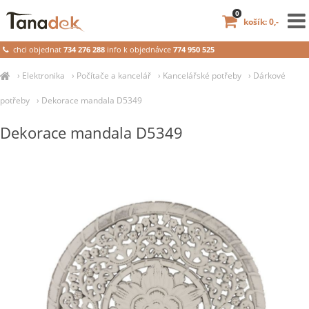
0
košík: 0,-
chci objednat
734 276 288
info k objednávce
774 950 525
›
Elektronika
›
Počítače a kancelář
›
Kancelářské potřeby
›
Dárkové
potřeby
›
Dekorace mandala D5349
Dekorace mandala D5349