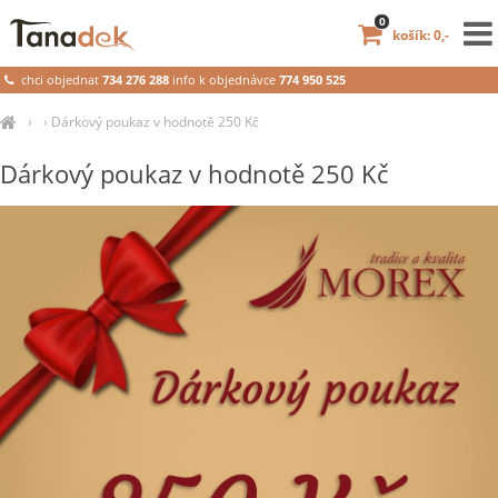
0
košík: 0,-
chci objednat
734 276 288
info k objednávce
774 950 525
›
›
Dárkový poukaz v hodnotě 250 Kč
Dárkový poukaz v hodnotě 250 Kč