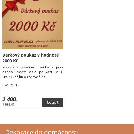
Dárkový poukaz v hodnotě
2000 Kč
Popis:Pro uplatnění poukazu přes
eshop uveďte číslo poukazu v 1.
kroku košíku a zároveň do
u Vás 24.8.
2 400
,-
1 983,47
Dekorace do domácnosti